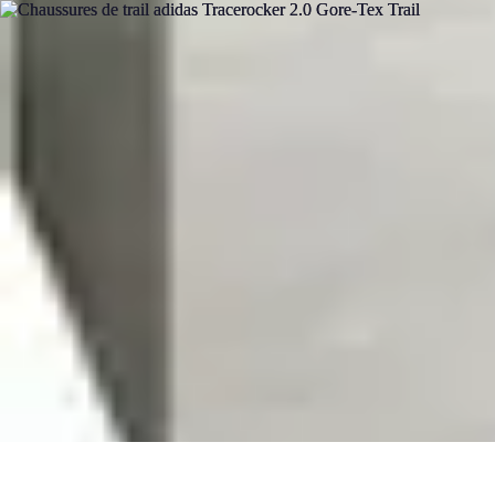
Solution Meuble
Aménagement des espaces
Durabilité
Aménagement
Astuces et conseil
Solution Meuble