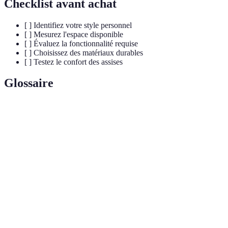
Checklist avant achat
[ ] Identifiez votre style personnel
[ ] Mesurez l'espace disponible
[ ] Évaluez la fonctionnalité requise
[ ] Choisissez des matériaux durables
[ ] Testez le confort des assises
Glossaire
Terme
Définition
Style de design d'intérieur minimaliste et
Style scandinave
fonctionnel, inspiré des pays nordiques.
Matériaux ayant un faible impact
Matériaux
environnemental, souvent recyclés ou
écologiques
renouvelables.
Mobilier
Meubles conçus pour avoir plusieurs usages,
multifonctionnel
souvent utilisés dans les petits espaces.