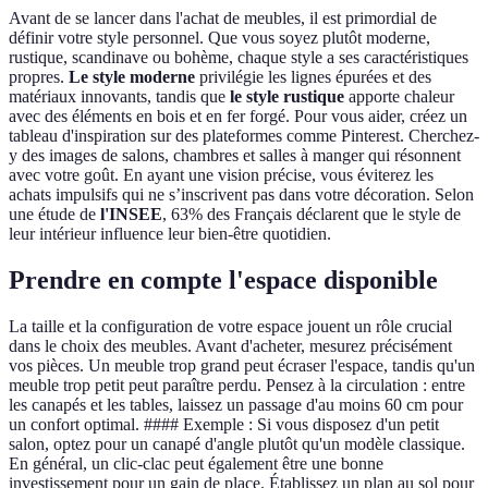
Avant de se lancer dans l'achat de meubles, il est primordial de
définir votre style personnel. Que vous soyez plutôt moderne,
rustique, scandinave ou bohème, chaque style a ses caractéristiques
propres.
Le style moderne
privilégie les lignes épurées et des
matériaux innovants, tandis que
le style rustique
apporte chaleur
avec des éléments en bois et en fer forgé. Pour vous aider, créez un
tableau d'inspiration sur des plateformes comme Pinterest. Cherchez-
y des images de salons, chambres et salles à manger qui résonnent
avec votre goût. En ayant une vision précise, vous éviterez les
achats impulsifs qui ne s’inscrivent pas dans votre décoration. Selon
une étude de
l'INSEE
, 63% des Français déclarent que le style de
leur intérieur influence leur bien-être quotidien.
Prendre en compte l'espace disponible
La taille et la configuration de votre espace jouent un rôle crucial
dans le choix des meubles. Avant d'acheter, mesurez précisément
vos pièces. Un meuble trop grand peut écraser l'espace, tandis qu'un
meuble trop petit peut paraître perdu. Pensez à la circulation : entre
les canapés et les tables, laissez un passage d'au moins 60 cm pour
un confort optimal. #### Exemple : Si vous disposez d'un petit
salon, optez pour un canapé d'angle plutôt qu'un modèle classique.
En général, un clic-clac peut également être une bonne
investissement pour un gain de place. Établissez un plan au sol pour