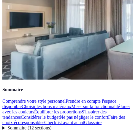
Sommaire
Comprendre votre style personnel
Prendre en compte l'espace
disponible
Choisir les bons matériaux
Miser sur la fonctionnalité
Jouer
avec les couleurs
Équilibrer les proportions
S'inspirer des
tendances
Considérer le budget
Ne pas négliger le confort
Faire des
choix écoresponsables
Checklist avant achat
Glossaire
Sommaire
(
12
sections
)