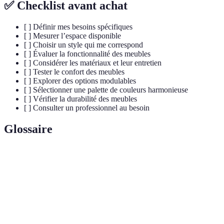
✅ Checklist avant achat
[ ] Définir mes besoins spécifiques
[ ] Mesurer l’espace disponible
[ ] Choisir un style qui me correspond
[ ] Évaluer la fonctionnalité des meubles
[ ] Considérer les matériaux et leur entretien
[ ] Tester le confort des meubles
[ ] Explorer des options modulables
[ ] Sélectionner une palette de couleurs harmonieuse
[ ] Vérifier la durabilité des meubles
[ ] Consulter un professionnel au besoin
Glossaire
Terme
Définition
Mobilier
Mobilier qui peut être réarrangé ou transformé pour
modulable
diverses utilisations
Science qui vise à adapter les conditions de travail
Ergonomie