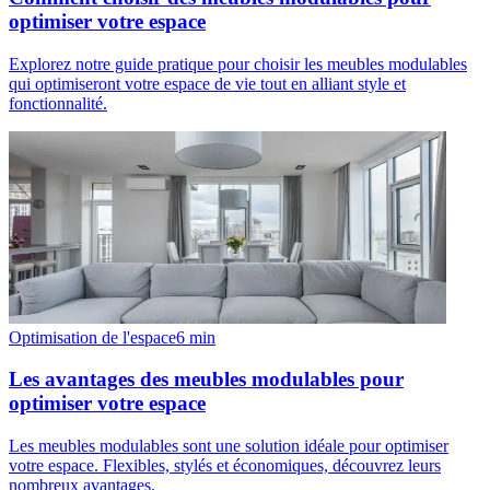
optimiser votre espace
Explorez notre guide pratique pour choisir les meubles modulables
qui optimiseront votre espace de vie tout en alliant style et
fonctionnalité.
Optimisation de l'espace
6
min
Les avantages des meubles modulables pour
optimiser votre espace
Les meubles modulables sont une solution idéale pour optimiser
votre espace. Flexibles, stylés et économiques, découvrez leurs
nombreux avantages.