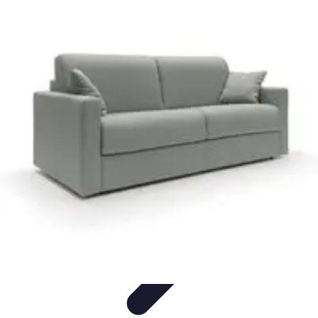
Solution Meuble
Aménagement des espaces
Durabilité
Aménagement
Astuces et
conseils
Astuces et Conseils
Solution Meuble