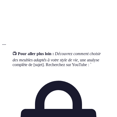
ou de vie aux capacités et aux limites de l'homme
Capacité d'un matériau ou d'un produit à résister à
Durabilité
l'usure, au temps et aux conditions
environnementales
---
📺 Pour aller plus loin :
Découvrez comment choisir
des meubles adaptés à votre style de vie,
une analyse
complète de [sujet]. Recherchez sur YouTube : `