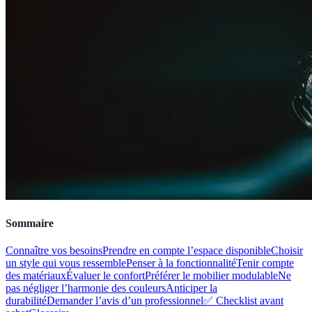
Sommaire
Connaître vos besoins
Prendre en compte l’espace disponible
Choisir
un style qui vous ressemble
Penser à la fonctionnalité
Tenir compte
des matériaux
Évaluer le confort
Préférer le mobilier modulable
Ne
pas négliger l’harmonie des couleurs
Anticiper la
durabilité
Demander l’avis d’un professionnel
✅ Checklist avant