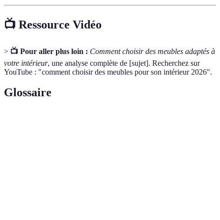
📺 Ressource Vidéo
>
📺 Pour aller plus loin :
Comment choisir des meubles adaptés à
votre intérieur
, une analyse complète de [sujet]. Recherchez sur
YouTube : "comment choisir des meubles pour son intérieur 2026".
Glossaire
Terme
Définition
Science de l'adaptation de l'environnement de travail
Ergonomie
aux capacités humaines.
Capacité d'un bien à rester fonctionnel et en bon état
Durabilité
sur le long terme.
Ensemble des critères de beauté et d'harmonie dans
Esthétique