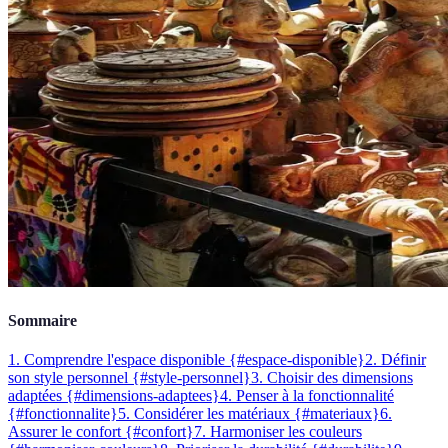
Sommaire
1. Comprendre l'espace disponible {#espace-disponible}
2. Définir
son style personnel {#style-personnel}
3. Choisir des dimensions
adaptées {#dimensions-adaptees}
4. Penser à la fonctionnalité
{#fonctionnalite}
5. Considérer les matériaux {#materiaux}
6.
Assurer le confort {#confort}
7. Harmoniser les couleurs