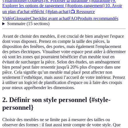
{#harmoniser-couleurs}
8. Prioriser la durabilité {#durabilite}
9.
Explorer les options de rangement {#options-rangement}
10. Avoir
un plan d'achat réfléchi {#plan-achat}
📺 Ressource
Vidéo
Glossaire
Checklist avant achat
FAQ
Produits recommandés
Sommaire
(
15
sections
)
Avant de choisir des meubles, il est crucial de bien analyser l'espace
dont vous disposez. Prenez en compte la taille des pièces, la
disposition des fenêtres, des portes, mais également l'emplacement
des prises électriques. Visualiser votre espace peut aider à déterminer
où sont les zones qui pourraient bénéficier d'un meuble tout en
évitant de surcharger la pièce. Selon des études, un aménagement
bien pensé peut faire ressentir jusqu'à 20% plus d'espace dans une
pièce. Cela signifie qu’un meuble mal placé peut affecter non
seulement l’esthétique, mais aussi l’accueil de votre intérieur. Pensez
à utiliser un logiciel de planification d'espace ou à faire des croquis
pour mieux appréhender les dimensions.
2. Définir son style personnel {#style-
personnel}
Choisir des meubles ne se limite pas à mesurer des tailles ou
observer des formes : il faut aussi tenir compte de votre style. Que