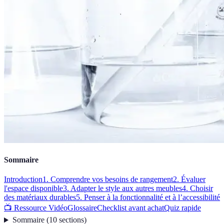
Sommaire
Introduction
1. Comprendre vos besoins de rangement
2. Évaluer
l'espace disponible
3. Adapter le style aux autres meubles
4. Choisir
des matériaux durables
5. Penser à la fonctionnalité et à l’accessibilité
📺 Ressource Vidéo
Glossaire
Checklist avant achat
Quiz rapide
Sommaire
(
10
sections
)