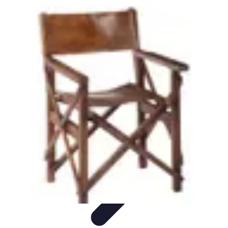
Solution Meuble
Aménagement des espaces
Durabilité
Aménagement
Astuces et
conseils
Astuces et Conseils
Solution Meuble