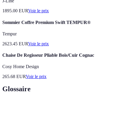
J-Line
1895.00
EUR
Voir le prix
Sommier Coffre Premium Swift TEMPUR®
Tempur
2623.45
EUR
Voir le prix
Chaise De Regisseur Pliable Bois/Cuir Cognac
Cosy Home Design
265.68
EUR
Voir le prix
Glossaire
Terme
Définition
Système de rangement composé de plusieurs
Rangement
éléments pouvant être assemblés et réarrangés en
modulable