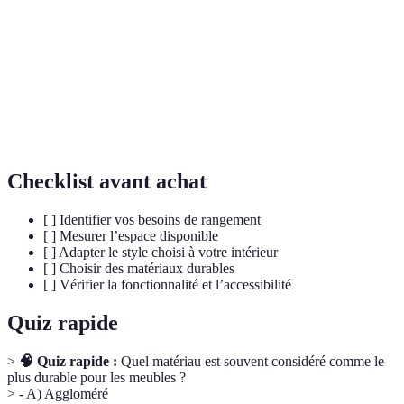
fonction des besoins.
Capacité d'un produit à résister à l'usure dans le
Durabilité
temps, en prenant en compte les matériaux utilisés.
L'ensemble des éléments qui caractérisent le style et
Esthétique
l'apparence visuelle d'un meuble ou d'un intérieur.
Checklist avant achat
[ ] Identifier vos besoins de rangement
[ ] Mesurer l’espace disponible
[ ] Adapter le style choisi à votre intérieur
[ ] Choisir des matériaux durables
[ ] Vérifier la fonctionnalité et l’accessibilité
Quiz rapide
>
🧠 Quiz rapide :
Quel matériau est souvent considéré comme le
plus durable pour les meubles ?
> - A) Aggloméré