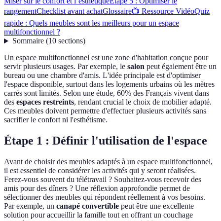
Miser sur le confort et l’esthétique
Étape 5 : Optimiser le
rangement
Checklist avant achat
Glossaire
📺 Ressource Vidéo
Quiz
rapide : Quels meubles sont les meilleurs pour un espace
multifonctionnel ?
Sommaire
(
10
sections
)
Un espace multifonctionnel est une zone d'habitation conçue pour
servir plusieurs usages. Par exemple, le
salon
peut également être un
bureau ou une chambre d'amis. L'idée principale est d'optimiser
l'espace disponible, surtout dans les logements urbains où les mètres
carrés sont limités. Selon une étude, 60% des Français vivent dans
des
espaces restreints
, rendant crucial le choix de mobilier adapté.
Ces meubles doivent permettre d'effectuer plusieurs activités sans
sacrifier le confort ni l'esthétisme.
Étape 1 : Définir l'utilisation de l'espace
Avant de choisir des meubles adaptés à un espace multifonctionnel,
il est essentiel de considérer les activités qui y seront réalisées.
Ferez-vous souvent du télétravail ? Souhaitez-vous recevoir des
amis pour des dîners ? Une réflexion approfondie permet de
sélectionner des meubles qui répondent réellement à vos besoins.
Par exemple, un
canapé convertible
peut être une excellente
solution pour accueillir la famille tout en offrant un couchage