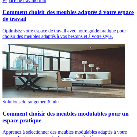
Espace de travail
6
min
Comment choisir des meubles adaptés à votre espace
de travail
Optimisez votre espace de travail avec notre guide pratique pour
choisir des meubles adaptés à vos besoins et à votre style.
Solutions de rangement
6
min
Comment choisir des meubles modulables pour un
espace pratique
Apprenez à sélectionner des meubles modulables adaptés à votre