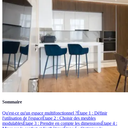
Sommaire
Qu'est-ce qu'un espace multifonctionnel ?
Étape 1 : Définir
l'utilisation de l'espace
Étape 2 : Choisir des meubles
modulables
Étape 3 : Prendre en compte les dimensions
Étape 4 :