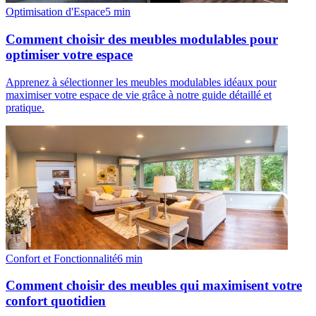
Optimisation d'Espace
5
min
Comment choisir des meubles modulables pour
optimiser votre espace
Apprenez à sélectionner les meubles modulables idéaux pour
maximiser votre espace de vie grâce à notre guide détaillé et
pratique.
Confort et Fonctionnalité
6
min
Comment choisir des meubles qui maximisent votre
confort quotidien