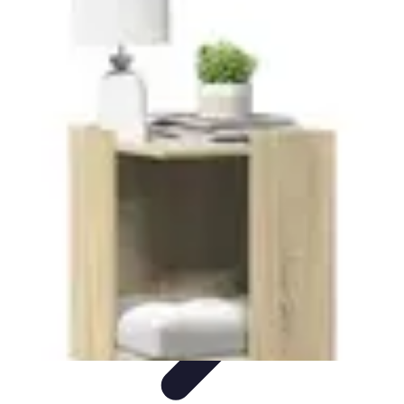
Solution Meuble
Aménagement des espaces
Durabilité
Aménagement
Astuces et
conseils
Astuces et Conseils
Solution Meuble