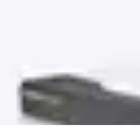
Solution Meuble
Aménagement des espaces
Durabilité
Aménagement
Astuces et conseil
Solution Meuble