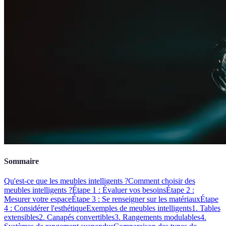
Sommaire
Qu'est-ce que les meubles intelligents ?
Comment choisir des
meubles intelligents ?
Étape 1 : Évaluer vos besoins
Étape 2 :
Mesurer votre espace
Étape 3 : Se renseigner sur les matériaux
Étape
4 : Considérer l'esthétique
Exemples de meubles intelligents
1. Tables
extensibles
2. Canapés convertibles
3. Rangements modulables
4.