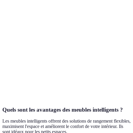
Multifonction,
Confort
Pratique po
Canapé
pratique pour
parfois
les petits
convertible
les espaces
compromis en
espaces
réduits
mode lit
Évolutif,
Peut nécessiter
Parfait pour
Rangements
adaptable à
de la
rangement
modulables
tous les
planification
optimisé
besoins
Économie
Idéal pour l
Systèmes
d'espace au
Installation
décorations
suspendus
sol, esthétique
plus complexe
contempora
moderne
Quels sont les avantages des meubles intelligents ?
Les meubles intelligents offrent des solutions de rangement flexibles,
maximisent l'espace et améliorent le confort de votre intérieur. Ils
sont idéaux pour les petits espaces.