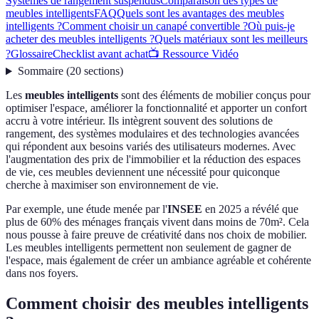
Systèmes de rangement suspendus
Comparaison des types de
meubles intelligents
FAQ
Quels sont les avantages des meubles
intelligents ?
Comment choisir un canapé convertible ?
Où puis-je
acheter des meubles intelligents ?
Quels matériaux sont les meilleurs
?
Glossaire
Checklist avant achat
📺 Ressource Vidéo
Sommaire
(
20
sections
)
Les
meubles intelligents
sont des éléments de mobilier conçus pour
optimiser l'espace, améliorer la fonctionnalité et apporter un confort
accru à votre intérieur. Ils intègrent souvent des solutions de
rangement, des systèmes modulaires et des technologies avancées
qui répondent aux besoins variés des utilisateurs modernes. Avec
l'augmentation des prix de l'immobilier et la réduction des espaces
de vie, ces meubles deviennent une nécessité pour quiconque
cherche à maximiser son environnement de vie.
Par exemple, une étude menée par l'
INSEE
en 2025 a révélé que
plus de 60% des ménages français vivent dans moins de 70m². Cela
nous pousse à faire preuve de créativité dans nos choix de mobilier.
Les meubles intelligents permettent non seulement de gagner de
l'espace, mais également de créer un ambiance agréable et cohérente
dans nos foyers.
Comment choisir des meubles intelligents