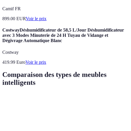
Camif FR
899.00
EUR
Voir le prix
CostwayDéshumidificateur de 58,5 L/Jour Déshumidificateur
avec 3 Modes Minuterie de 24 H Tuyau de Vidange et
Dégivrage Automatique Blanc
Costway
419.99
Euro
Voir le prix
Comparaison des types de meubles
intelligents
Type de meuble
Avantages
Inconvénients
Avis final
Gain de place,
Idéale pour 
Peut être
Table extensible
flexible pour
repas en
coûteux
événements
famille