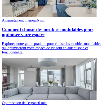
Aménagement intérieur
6
min
Comment choisir des meubles modulables pour
optimiser votre espace
Explorez notre guide pratique pour choisir les meubles modulables
qui optimiseront votre espace de vie tout en alliant style et
fonctionnalité.
Optimisation de l'espace
6
min