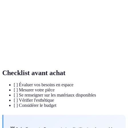
Mobilier
Meubles pouvant être réarrangés et combinés
modulaire
selon les besoins.
Rangement
Méthode d'organisation utilisant la hauteur pour
vertical
maximiser l'espace.
Canapé
Mobilier pouvant se transformer en lit pour
convertible
gagner de l'espace.
Checklist avant achat
[ ] Évaluer vos besoins en espace
[ ] Mesurer votre pièce
[ ] Se renseigner sur les matériaux disponibles
[ ] Vérifier l'esthétique
[ ] Considérer le budget