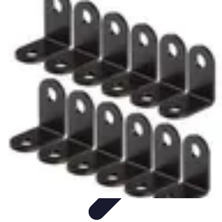
Solution Meuble
Aménagement des espaces
Durabilité
Aménagement
Astuces et
conseils
Astuces et Conseils
Solution Meuble