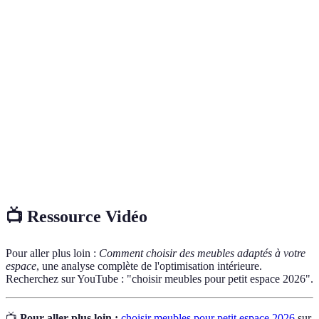
Terme
Définition
Meubles
Mobilier qui peut être configuré de différentes
modulables
façons pour s’adapter à divers besoins et espaces.
Rangement
Mobilier conçu avec des compartiments de stockage
intégré
pour minimiser le désordre.
Relatif à la taille et à la hauteur des meubles par
Échelle des
rapport à l’espace et aux autres éléments dans une
meubles
pièce.
📺 Ressource Vidéo
Pour aller plus loin :
Comment choisir des meubles adaptés à votre
espace
, une analyse complète de l'optimisation intérieure.
Recherchez sur YouTube : "choisir meubles pour petit espace 2026".
📺
Pour aller plus loin :
choisir meubles pour petit espace 2026
sur