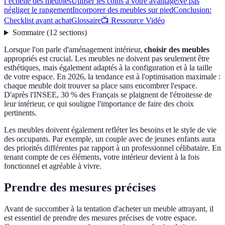
l’échelle des meubles
Utiliser les coins à votre avantage
Ne pas
négliger le rangement
Incorporer des meubles sur pied
Conclusion:
Checklist avant achat
Glossaire
📺 Ressource Vidéo
Sommaire
(
12
sections
)
Lorsque l'on parle d'aménagement intérieur,
choisir des meubles
appropriés est crucial. Les meubles ne doivent pas seulement être
esthétiques, mais également adaptés à la configuration et à la taille
de votre espace. En 2026, la tendance est à l'optimisation maximale :
chaque meuble doit trouver sa place sans encombrer l'espace.
D'après l'INSEE, 30 % des Français se plaignent de l'étroitesse de
leur intérieur, ce qui souligne l'importance de faire des choix
pertinents.
Les meubles doivent également refléter les besoins et le style de vie
des occupants. Par exemple, un couple avec de jeunes enfants aura
des priorités différentes par rapport à un professionnel célibataire. En
tenant compte de ces éléments, votre intérieur devient à la fois
fonctionnel et agréable à vivre.
Prendre des mesures précises
Avant de succomber à la tentation d'acheter un meuble attrayant, il
est essentiel de prendre des mesures précises de votre espace.