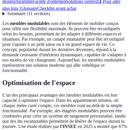
design
Durabilité
Facilité d'entretien
Solutions variées
📺 Pour aller
plus loin :
Glossaire
Checklist avant achat
Sommaire
(
11
sections
)
Les
meubles modulables
sont des éléments de mobilier conçus
pour offrir une flexibilité maximale. Ils peuvent être reconfigurés
selon les besoins, permettant de les adapter à différents espaces et
situations. Par exemple, un canapé modulable peut être reconfiguré
pour s'ajuster à un petit salon ou à un grand espace de vie. Ce
concept, popularisé durant les dernières décennies, répond à la
demande croissante d'intérieurs dynamiques, capables de s'adapter à
nos modes de vie changeants. Aujourd'hui, les meubles modulables
représentent une solution moderne qui allie esthétique et
fonctionnalité.
Optimisation de l'espace
L'un des principaux avantages des meubles modulables est leur
capacité à optimiser l'espace. Dans les appartements urbains, où
chaque mètre carré compte, ces meubles vont au-delà de la simple
fonctionnalité. Par exemple, des étagères modulables peuvent être
combinées pour créer un système de rangement personnalisé, tandis
que des lits escamotables permettent de libérer de l'espace durant la
journée. Une étude réalisée par
l'INSEE
en 2025 a montré que 67%