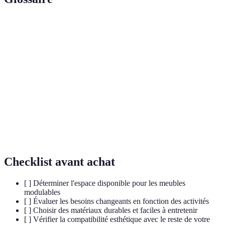
Terme
Définition
Relatif à une structure composée d'éléments
Modulaire
interchangeables ou adaptables.
Capacité à durer dans le temps sans se
Durabilité
détériorer.
Processus d'adaptation d'un produit au goût ou
Personnalisation
aux besoins spécifiques d'un utilisateur.
Checklist avant achat
[ ] Déterminer l'espace disponible pour les meubles
modulables
[ ] Évaluer les besoins changeants en fonction des activités
[ ] Choisir des matériaux durables et faciles à entretenir
[ ] Vérifier la compatibilité esthétique avec le reste de votre