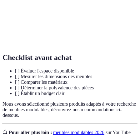
Capacité d'un meuble à remplir plusieurs
Polyvalence
fonctions.
Appréciation visuelle du mobilier dans un
Esthétique
espace donné.
Checklist avant achat
[ ] Évaluer l'espace disponible
[ ] Mesurer les dimensions des meubles
[ ] Comparer les matériaux
[ ] Déterminer la polyvalence des pièces
[ ] Établir un budget clair
Nous avons sélectionné plusieurs produits adaptés à votre recherche
de meubles modulables, découvrez nos recommandations ci-
dessous.
📺
Pour aller plus loin :
meubles modulables 2026
sur YouTube