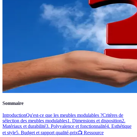
Sommaire
Introduction
Qu'est-ce que les meubles modulables ?
Critères de
sélection des meubles modulables
1. Dimensions et disposition
2.
Matériaux et durabilité
3. Polyvalence et fonctionnalité
4. Esthétique
et style
5. Budget et rapport qualité-prix
📺 Ressource