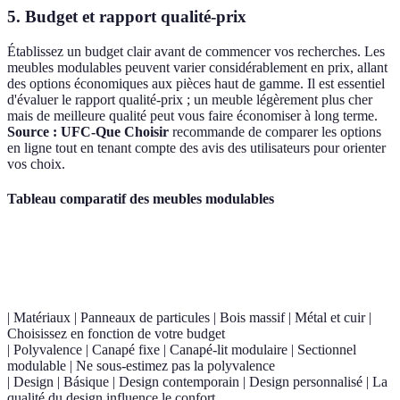
5. Budget et rapport qualité-prix
Établissez un budget clair avant de commencer vos recherches. Les
meubles modulables peuvent varier considérablement en prix, allant
des options économiques aux pièces haut de gamme. Il est essentiel
d'évaluer le rapport qualité-prix ; un meuble légèrement plus cher
mais de meilleure qualité peut vous faire économiser à long terme.
Source : UFC-Que Choisir
recommande de comparer les options
en ligne tout en tenant compte des avis des utilisateurs pour orienter
vos choix.
Tableau comparatif des meubles modulables
Critère
Option Économique
Option Intermédiaire
Opti
| Matériaux | Panneaux de particules | Bois massif | Métal et cuir |
Choisissez en fonction de votre budget
| Polyvalence | Canapé fixe | Canapé-lit modulaire | Sectionnel
modulable | Ne sous-estimez pas la polyvalence
| Design | Básique | Design contemporain | Design personnalisé | La
qualité du design influence le confort