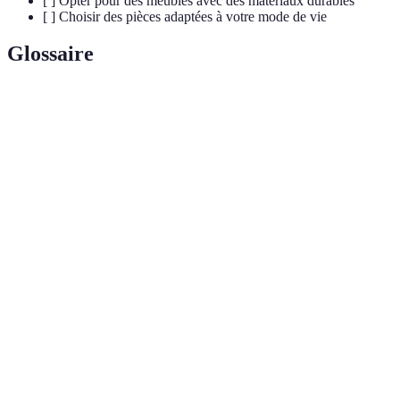
[ ] Opter pour des meubles avec des matériaux durables
[ ] Choisir des pièces adaptées à votre mode de vie
Glossaire
Terme
Définition
Un espace qui peut servir à différentes
Espace
activités, comme un salon qui se transforme en
multifonctionnel
chambre.
Un système permettant d'utiliser l'espace
Ascenseur de
vertical pour optimiser le rangement, comme
rangement
des étagères hautes.
La capacité d'un meuble à remplir plusieurs
Polyvalence des
fonctions, comme un canapé qui se transforme
meubles
en lit.