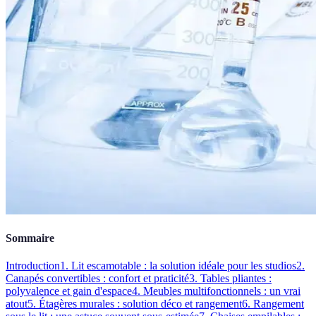
Sommaire
Introduction
1. Lit escamotable : la solution idéale pour les studios
2.
Canapés convertibles : confort et praticité
3. Tables pliantes :
polyvalence et gain d'espace
4. Meubles multifonctionnels : un vrai
atout
5. Étagères murales : solution déco et rangement
6. Rangement