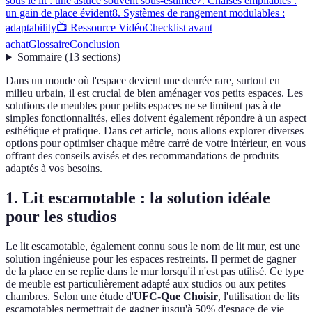
sous le lit : une astuce souvent sous-estimée
7. Chaises empilables :
un gain de place évident
8. Systèmes de rangement modulables :
adaptability
📺 Ressource Vidéo
Checklist avant
achat
Glossaire
Conclusion
Sommaire
(
13
sections
)
Dans un monde où l'espace devient une denrée rare, surtout en
milieu urbain, il est crucial de bien aménager vos petits espaces. Les
solutions de meubles pour petits espaces ne se limitent pas à de
simples fonctionnalités, elles doivent également répondre à un aspect
esthétique et pratique. Dans cet article, nous allons explorer diverses
options pour optimiser chaque mètre carré de votre intérieur, en vous
offrant des conseils avisés et des recommandations de produits
adaptés à vos besoins.
1. Lit escamotable : la solution idéale
pour les studios
Le lit escamotable, également connu sous le nom de lit mur, est une
solution ingénieuse pour les espaces restreints. Il permet de gagner
de la place en se replie dans le mur lorsqu'il n'est pas utilisé. Ce type
de meuble est particulièrement adapté aux studios ou aux petites
chambres. Selon une étude d'
UFC-Que Choisir
, l'utilisation de lits
escamotables permettrait de gagner jusqu'à 50% d'espace de vie