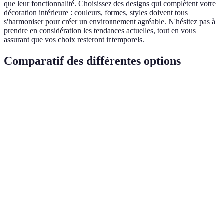
que leur fonctionnalité. Choisissez des designs qui complètent votre
décoration intérieure : couleurs, formes, styles doivent tous
s'harmoniser pour créer un environnement agréable. N'hésitez pas à
prendre en considération les tendances actuelles, tout en vous
assurant que vos choix resteront intemporels.
Comparatif des différentes options
Critère
Canapé modulable
Table extensible
Étagère 
Flexibilité
Élevée
Moyenne
Élevée
Coût
€€€ - €€€€
€€ - €€€
€ - €€€
Durabilité
Haute
Variable
Haute
Esthétique
Variée
Classique
Moderne
Facilité de
Simple
Moyenne
Complexe
montage