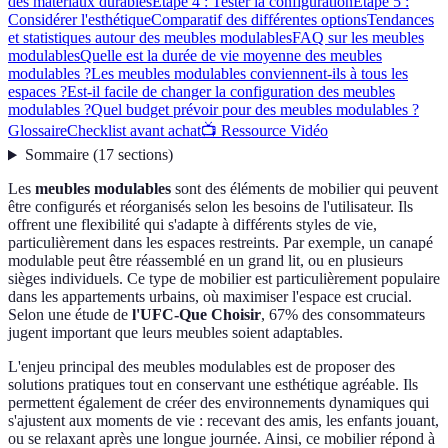
des matériaux durables
Étape 4 : Tester la configuration
Étape 5 :
Considérer l'esthétique
Comparatif des différentes options
Tendances
et statistiques autour des meubles modulables
FAQ sur les meubles
modulables
Quelle est la durée de vie moyenne des meubles
modulables ?
Les meubles modulables conviennent-ils à tous les
espaces ?
Est-il facile de changer la configuration des meubles
modulables ?
Quel budget prévoir pour des meubles modulables ?
Glossaire
Checklist avant achat
📺 Ressource Vidéo
Sommaire
(
17
sections
)
Les
meubles modulables
sont des éléments de mobilier qui peuvent
être configurés et réorganisés selon les besoins de l'utilisateur. Ils
offrent une flexibilité qui s'adapte à différents styles de vie,
particulièrement dans les espaces restreints. Par exemple, un canapé
modulable peut être réassemblé en un grand lit, ou en plusieurs
sièges individuels. Ce type de mobilier est particulièrement populaire
dans les appartements urbains, où maximiser l'espace est crucial.
Selon une étude de
l'UFC-Que Choisir
, 67% des consommateurs
jugent important que leurs meubles soient adaptables.
L'enjeu principal des meubles modulables est de proposer des
solutions pratiques tout en conservant une esthétique agréable. Ils
permettent également de créer des environnements dynamiques qui
s'ajustent aux moments de vie : recevant des amis, les enfants jouant,
ou se relaxant après une longue journée. Ainsi, ce mobilier répond à