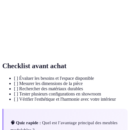
Mobilier
Meubles qui peuvent être configurés de plusieurs
modulable
manières.
Science qui s'intéresse à la conception des produits
Ergonomie
pour le confort de l'utilisateur.
Capacité d’un produit à résister à l’usage à long
Durabilité
terme sans se détériorer.
Checklist avant achat
[ ] Évaluer les besoins et l'espace disponible
[ ] Mesurer les dimensions de la pièce
[ ] Rechercher des matériaux durables
[ ] Tester plusieurs configurations en showroom
[ ] Vérifier l'esthétique et l'harmonie avec votre intérieur
🧠 Quiz rapide :
Quel est l’avantage principal des meubles
modulables ?