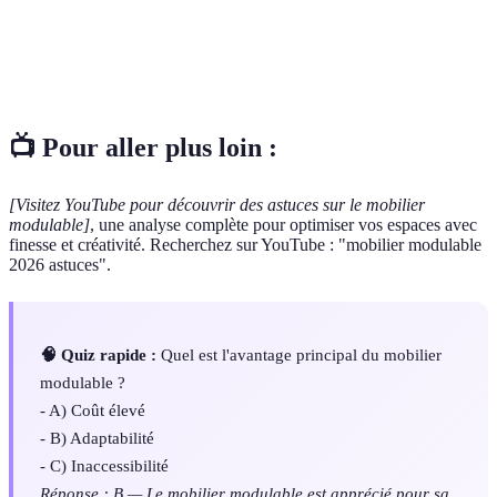
réduit
milieux urbains.
Capacité d’un mobilier à remplir plusieurs
Polyvalence
fonctions ou à être utilisé de diverses manières.
📺 Pour aller plus loin :
[Visitez YouTube pour découvrir des astuces sur le mobilier
modulable]
, une analyse complète pour optimiser vos espaces avec
finesse et créativité. Recherchez sur YouTube : "mobilier modulable
2026 astuces".
🧠 Quiz rapide :
Quel est l'avantage principal du mobilier
modulable ?
- A) Coût élevé
- B) Adaptabilité
- C) Inaccessibilité
Réponse : B — Le mobilier modulable est apprécié pour sa