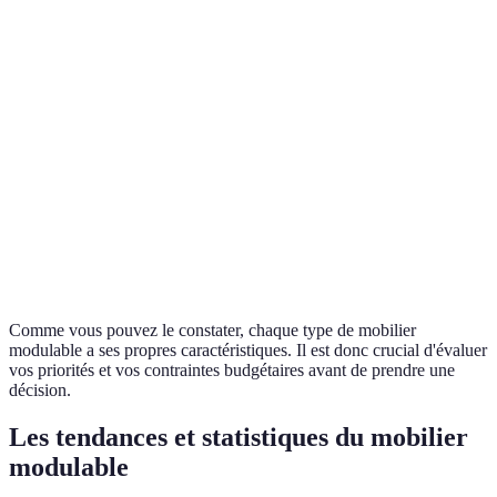
Nécessité
Étagères
Optimisation
d’une bonne
200€ - 600
modulables
de l'espace
fixation
Adaptation
Occupent plus
pour de
Tables extensibles
de place en
300€ - 800
grandes
mode étendu
réceptions
Chaises
Facilité de
Confort
50€ - 300€
empilables
rangement
parfois limité
Comme vous pouvez le constater, chaque type de mobilier
modulable a ses propres caractéristiques. Il est donc crucial d'évaluer
vos priorités et vos contraintes budgétaires avant de prendre une
décision.
Les tendances et statistiques du mobilier
modulable