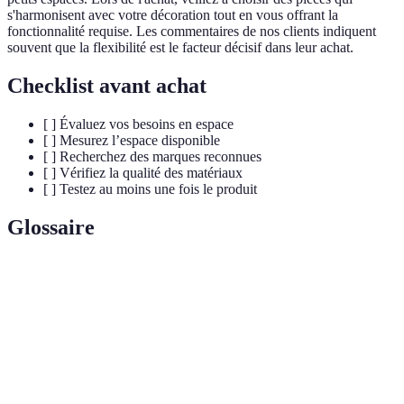
s'harmonisent avec votre décoration tout en vous offrant la
fonctionnalité requise. Les commentaires de nos clients indiquent
souvent que la flexibilité est le facteur décisif dans leur achat.
Checklist avant achat
[ ] Évaluez vos besoins en espace
[ ] Mesurez l’espace disponible
[ ] Recherchez des marques reconnues
[ ] Vérifiez la qualité des matériaux
[ ] Testez au moins une fois le produit
Glossaire
Terme
Définition
Mobilier
Mobilier pouvant être réarrangé ou configuré de
modulable
différentes manières selon les besoins.
Espace
Espace de vie limité souvent rencontré dans les