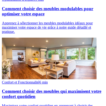
Comment choisir des meubles modulables pour
optimiser votre espace
Apprenez à sélectionner les meubles modulables idéaux pour
maximiser votre espace de vie grâce à notre guide détaillé et
pratique.
Confort et Fonctionnalité
6
min
Comment choisir des meubles qui maximisent votre
confort quotidien
Maximisez votre confort quotidien en apprenant à choisir des