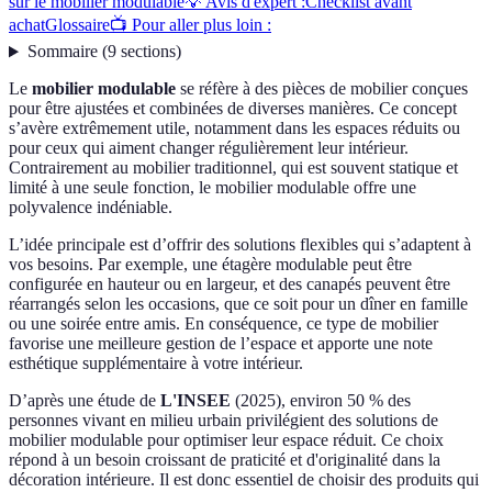
sur le mobilier modulable
💡 Avis d'expert :
Checklist avant
achat
Glossaire
📺 Pour aller plus loin :
Sommaire
(
9
sections
)
Le
mobilier modulable
se réfère à des pièces de mobilier conçues
pour être ajustées et combinées de diverses manières. Ce concept
s’avère extrêmement utile, notamment dans les espaces réduits ou
pour ceux qui aiment changer régulièrement leur intérieur.
Contrairement au mobilier traditionnel, qui est souvent statique et
limité à une seule fonction, le mobilier modulable offre une
polyvalence indéniable.
L’idée principale est d’offrir des solutions flexibles qui s’adaptent à
vos besoins. Par exemple, une étagère modulable peut être
configurée en hauteur ou en largeur, et des canapés peuvent être
réarrangés selon les occasions, que ce soit pour un dîner en famille
ou une soirée entre amis. En conséquence, ce type de mobilier
favorise une meilleure gestion de l’espace et apporte une note
esthétique supplémentaire à votre intérieur.
D’après une étude de
L'INSEE
(2025), environ 50 % des
personnes vivant en milieu urbain privilégient des solutions de
mobilier modulable pour optimiser leur espace réduit. Ce choix
répond à un besoin croissant de praticité et d'originalité dans la
décoration intérieure. Il est donc essentiel de choisir des produits qui