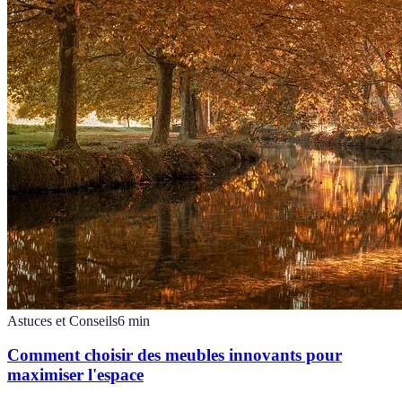
Astuces et Conseils
6
min
Comment choisir des meubles innovants pour
maximiser l'espace