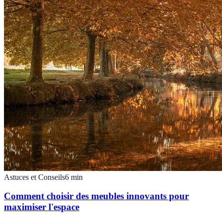
Astuces et Conseils
6
min
Comment choisir des meubles innovants pour
maximiser l'espace